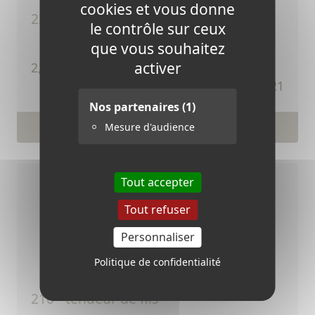
cookies et vous donne
221 - ancre synthétique
le contrôle sur ceux
que vous souhaitez
activer
TTC
2,27 €
Ref.221
Nos partenaires
(1)
Voir le produit
Mesure d'audience
Tout accepter
Tout refuser
Personnaliser
Politique de confidentialité
210 - tendeur de fils