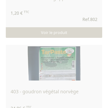
TTC
1,20 €
Ref.802
Voir le produit
403 - goudron végétal norvège
TTC