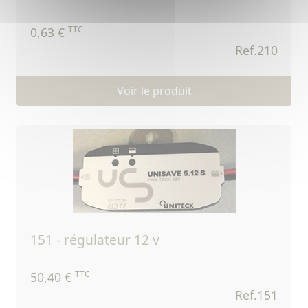
TTC
0,63 €
Ref.210
Voir le produit
151 - régulateur 12 v
TTC
50,40 €
Ref.151