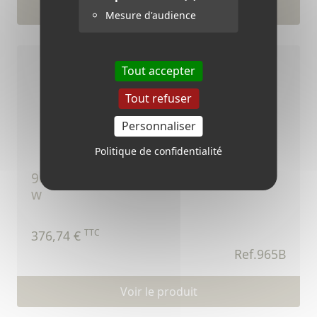
Voir le produit
Mesure d'audience
Tout accepter
Tout refuser
Personnaliser
Politique de confidentialité
965b - promotion ensemble solaire 50
w
TTC
376,74 €
Ref.965B
Voir le produit