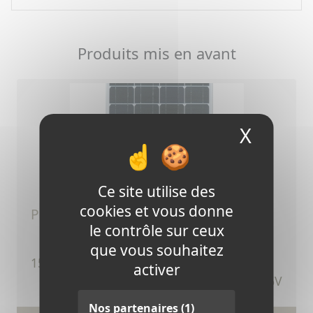
Produits mis en avant
X
Masque
Ce site utilise des
cookies et vous donne
panneau solaire 15 w - 6 volts
le contrôle sur ceux
que vous souhaitez
TTC
15,12 €
activer
Ref.406V
Nos partenaires
(1)