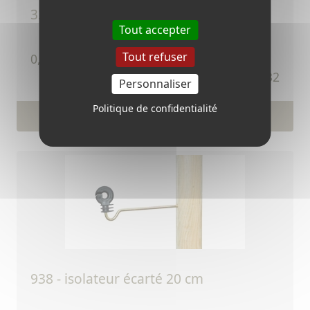
32 - isolateur d'angle roulette
Tout accepter
Tout refuser
TTC
0,18 €
Ref.32
Personnaliser
Politique de confidentialité
Voir le produit
938 - isolateur écarté 20 cm