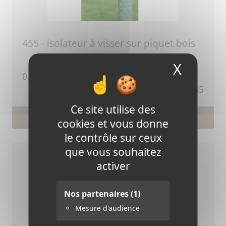
455 - isolateur à visser sur piquet bois
X
Masque
TTC
0,23 €
Ref.455
Ce site utilise des
Voir le produit
cookies et vous donne
le contrôle sur ceux
que vous souhaitez
activer
Nos partenaires
(1)
Mesure d'audience