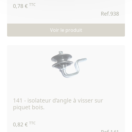
TTC
0,78 €
Ref.938
Voir le produit
141 - isolateur d’angle à visser sur
piquet bois.
TTC
0,82 €