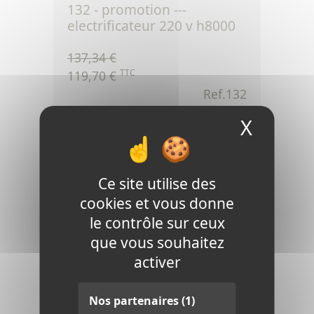
132 - promotion ---
electrificateur 220 v h8000
137,34 €
TTC
119,70 €
Ref.132
X
Masque
Voir le produit
Ce site utilise des
cookies et vous donne
le contrôle sur ceux
que vous souhaitez
activer
120 - clôture 220 volts
Nos partenaires
(1)