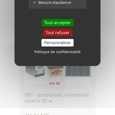
Mesure d'audience
TTC
144,90 €
Ref.120
Tout accepter
Tout refuser
Voir le produit
Personnaliser
Politique de confidentialité
981 - promotion ! ensemble
solaire 80 w
TTC