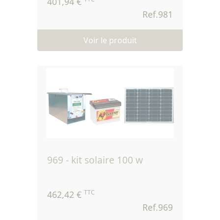
401,94 €
Ref.981
Voir le produit
969 - kit solaire 100 w
TTC
462,42 €
Ref.969