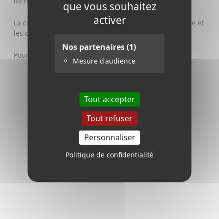
de rupture de stock chez le fournisseur.
que vous souhaitez
activer
La commande ne sera traitée qu'à réception du chèque et
les délais annoncés partiront de ce moment-là.
Nos partenaires
(1)
Pour les DOM TOM ET LA CORSE,
Contactez-nous
.
Mesure d'audience
Tout accepter
Tout refuser
Personnaliser
Politique de confidentialité