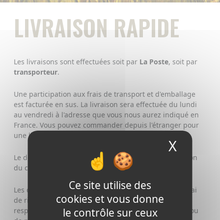
LIVRAISON RAPIDE
Les livraisons sont effectuées soit par
La Poste
, soit par
transporteur
.
Une participation aux frais de transport et d'emballage
est facturée en sus. La livraison sera effectuée du lundi
au vendredi à l'adresse que vous nous aurez indiqué en
France. Vous pouvez commander depuis l'étranger pour
une livraison en France métropolitaine.
X
Masque
Le délai de livraison comprend le temps de préparation
du colis + le temps d'acheminement.
Ce site utilise des
Les délais moyens indiqués ne constituent pas un délai
cookies et vous donne
de rigueur et
Herbin Entreprise
ne pourra voir sa
le contrôle sur ceux
responsabilité engagée en cas de retard de livraison ou