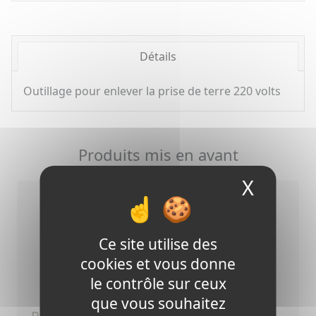
Détails
Outillage pour enlever la prise de terre 220 volts
Produits mis en avant
X
Masque
Ce site utilise des
cookies et vous donne
le contrôle sur ceux
que vous souhaitez