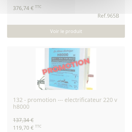
TTC
376,74 €
Ref.965B
Voir le produit
132 - promotion --- electrificateur 220 v
h8000
137,34 €
TTC
119,70 €