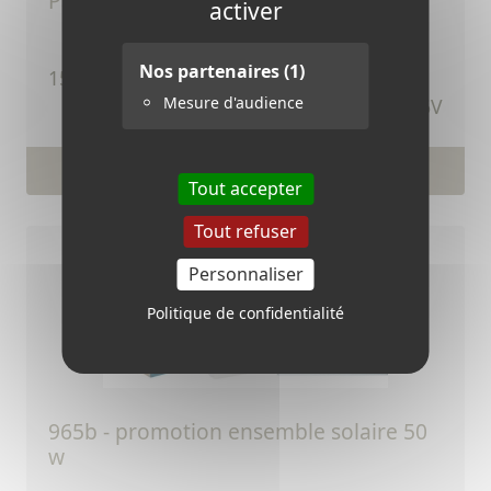
panneau solaire 15 w - 6 volts
activer
Nos partenaires
(1)
TTC
15,12 €
Mesure d'audience
Ref.406V
Voir le produit
Tout accepter
Tout refuser
Personnaliser
Politique de confidentialité
965b - promotion ensemble solaire 50
w