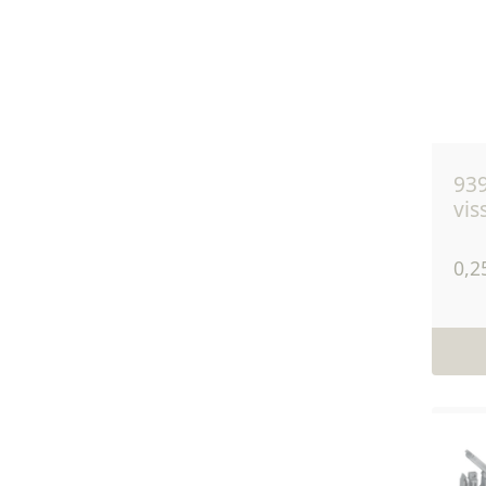
939 - isolateur à
vis
0,2