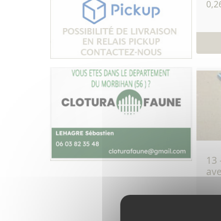
0,2
13 - isolateur d'angle
ave
1,2