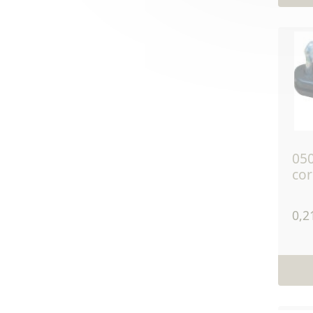
0503 - isolateur
cor
0,2