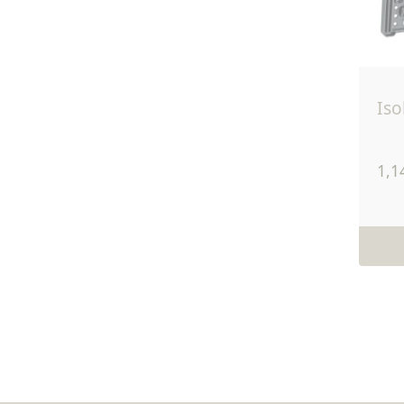
is
1,1