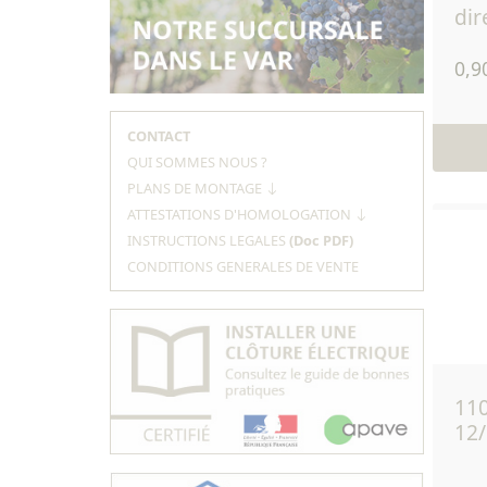
dir
0,9
CONTACT
QUI SOMMES NOUS ?
PLANS DE MONTAGE
ATTESTATIONS D'HOMOLOGATION
INSTRUCTIONS LEGALES
(Doc PDF)
CONDITIONS GENERALES DE VENTE
110 - isolateur ruban
12/