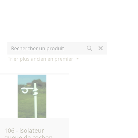
Trier plus ancien en premier
106 - isolateur
queue de cochon