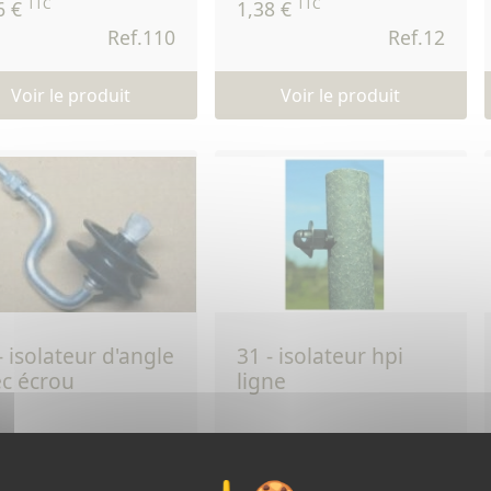
TTC
TTC
6 €
1,38 €
Ref.110
Ref.12
Voir le produit
Voir le produit
31 - isolateur hpi
c écrou
ligne
TTC
TTC
5 €
0,11 €
Ref.13
Ref.31