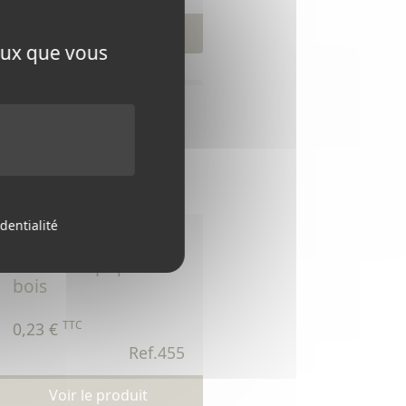
Voir le produit
ceux que vous
dentialité
455 - isolateur à
visser sur piquet
bois
TTC
0,23 €
Ref.455
Voir le produit