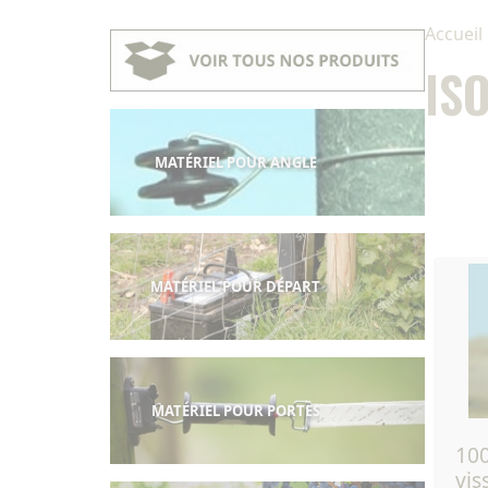
Accueil
IS
MATÉRIEL POUR ANGLE
MATÉRIEL POUR DÉPART
MATÉRIEL POUR PORTES
100 - isolateur à
vis