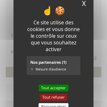
X
Masque
Ce site utilise des
cookies et vous donne
53 - batterie 12 volts 60 ampères
le contrôle sur ceux
que vous souhaitez
activer
TTC
95,76 €
Ref.53
Nos partenaires
(1)
Mesure d'audience
Voir le produit
Tout accepter
Tout refuser
Personnaliser