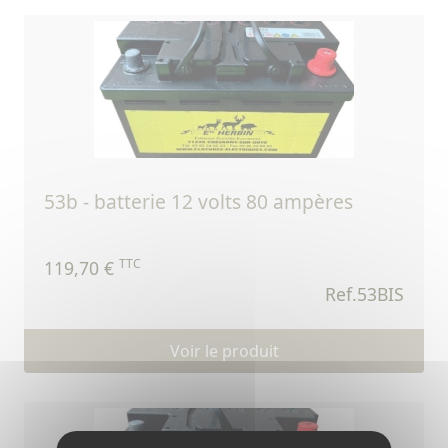
53b - batterie 12 volts 80 ampères
TTC
119,70 €
Ref.53BIS
Voir le produit