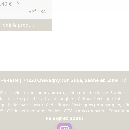
TTC
,40 €
Ref.134
Voir le produit
 HERBIN | 71220 Chevagny-sur-Guye, Saône-et-Loire
- Tél.
ures électriques pour animaux, vêtements de chasse. Etablisseme
a chasse, repulsif et attractif sangliers. Clôture électrique, fabrica
gilets de chasse sécurité et clôtures électriques pour sanglier, cl
23 -
Crédits et mentions légales
-
CGV
-
Nous contacter
- Concepti
Rejoignez-nous !