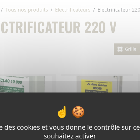
Tous nos produits
Electrificateurs
Electrificateur 22
ECTRIFICATEUR 220 V
Grille
ise des cookies et vous donne le contrôle sur 
121 - electrificateur
souhaitez activer
ts
220 volts h9500