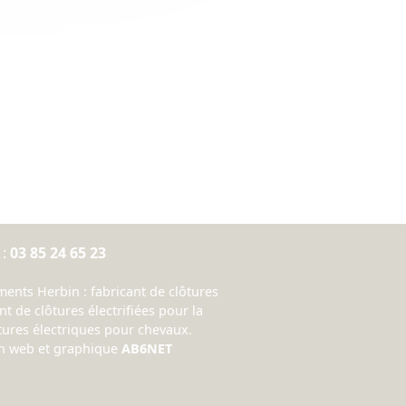
 :
03 85 24 65 23
nts Herbin : fabricant de clôtures
nt de clôtures électrifiées pour la
ôtures électriques pour chevaux.
on web et graphique
AB6NET