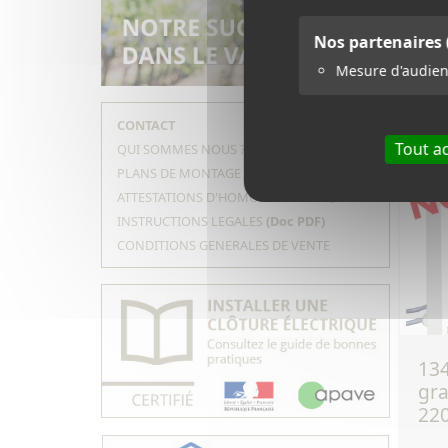
Nos partenaires
144
Mesure d'audie
CONTACT
Tout a
QUI SOMMES NOUS ?
PLANS DE MONTAGE
ATTESTATIONS D'HOMOLOGATION
INSTRUCTIONS LEGALES
(Doc PDF)
CONDITIONS GENERALES DE VENTE
134 - electrificateur
gra
220