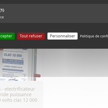
(1)
TTC
TTC
,90 €
140,70 €
nce
Ref.120
Ref.121
Voir le produit
Voir le produit
ccepter
Tout refuser
Personnaliser
Politique de confi
nde puissance
 volts clac 12 000