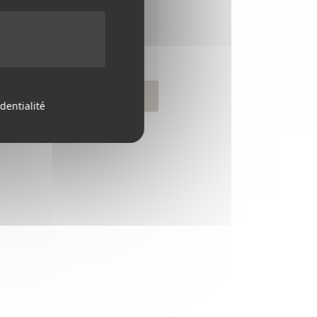
137,34 €
TTC
119,70 €
Ref.132
Voir le produit
dentialité