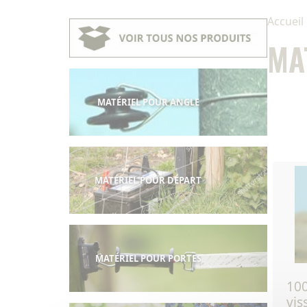
Accueil
MA
MATÉRIEL POUR ANGLE
MATÉRIEL POUR DÉPART
MATÉRIEL POUR PORTES
100 - isolateur à
vis