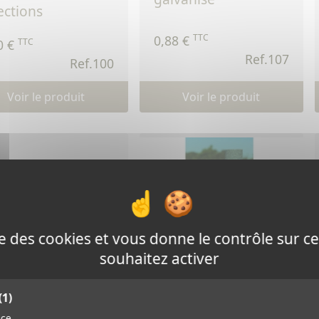
ections
TTC
0,88 €
TTC
0 €
Ref.107
Ref.100
Voir le produit
Voir le produit
ise des cookies et vous donne le contrôle sur 
souhaitez activer
isolateur d'angle
and modèle
type oeuf
(1)
nce