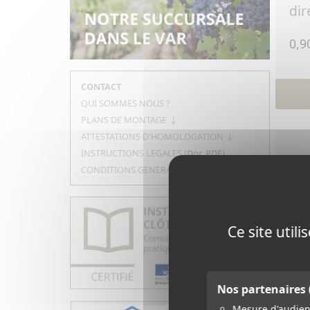
dir
0,9
CONTACT
QUI SOMMES NOUS ?
PLANS DE MONTAGE
ATTESTATIONS D'HOMOLOGATION
INSTRUCTIONS LEGALES
(Doc PDF)
CONDITIONS GENERALES DE VENTE
Ce site util
273 - mousqueton
gr
Nos partenaires
Mesure d'audie