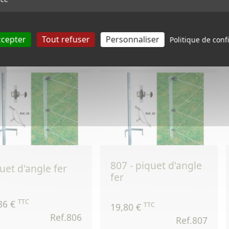
TTC
TTC
1 €
0,32 €
Ref.273
Ref.964
ccepter
Tout refuser
Personnaliser
Politique de confi
Voir le produit
Voir le produit
807 - piquet d'angle
quet d'angle fer
fer
TTC
86 €
TTC
19,80 €
Ref.806
Ref.807