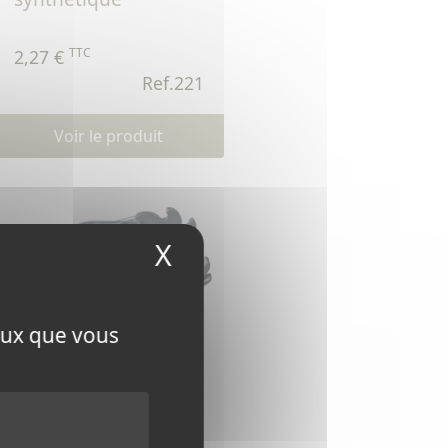
TTC
2,27 €
Ref.221
Voir le produit
X
Masquer le bandeau
ceux que vous
107b - tendeur
cabestan