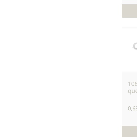
106b - isolateur
qu
0,6