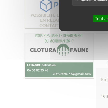
1,5
Tout a
pi
16,