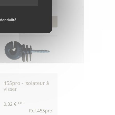
TTC
3,78 €
Ref.107bis
dentialité
Voir le produit
455pro - isolateur à
visser
TTC
0,32 €
Ref.455pro