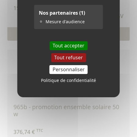
TTC
15,12 €
Nos partenaires
(1)
Ref.406V
Mesure d'audience
Voir le produit
Tout accepter
Tout refuser
Personnaliser
Politique de confidentialité
965b - promotion ensemble solaire 50
w
TTC
376,74 €