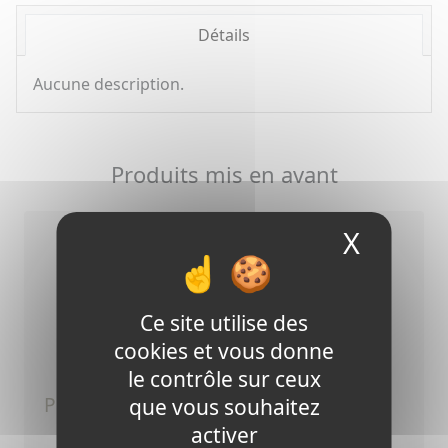
Détails
Aucune description.
Produits mis en avant
X
Masque
Ce site utilise des
cookies et vous donne
le contrôle sur ceux
panneau solaire 15 w - 6 volts
que vous souhaitez
activer