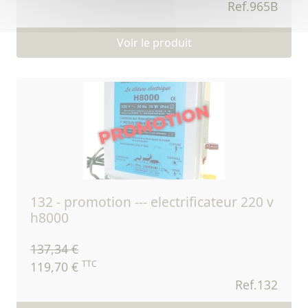
Ref.965B
Voir le produit
132 - promotion --- electrificateur 220 v
h8000
137,34 €
TTC
119,70 €
Ref.132