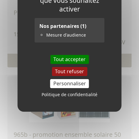
que vous souhaitez
activer
panneau solaire 15 w - 6 volts
Nos partenaires
(1)
TTC
15,12 €
Mesure d'audience
Ref.406V
Tout accepter
Voir le produit
Tout refuser
Personnaliser
Politique de confidentialité
965b - promotion ensemble solaire 50