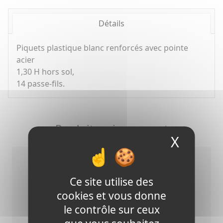
Détails
Piquets plastique blanc renforcés avec pointe
acier
1,30 H hors sol,
14 passe-fils.
Produits mis en avant
X
Masque
Ce site utilise des
cookies et vous donne
le contrôle sur ceux