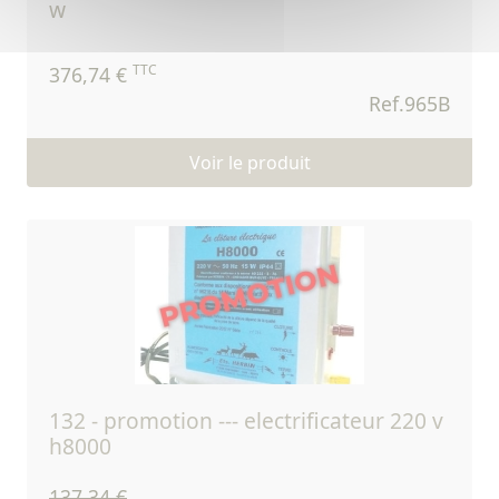
w
TTC
376,74 €
Ref.965B
Voir le produit
132 - promotion --- electrificateur 220 v
h8000
137,34 €