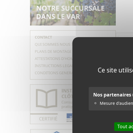
CONTACT
QUI SOMMES NOUS ?
PLANS DE MONTAGE
Pique
ATTESTATIONS D'HOMOLOGATION
ø 10
INSTRUCTIONS LEGALES
(Doc PDF)
Ce site util
haute
CONDITIONS GENERALES DE VENTE
jonc 
Nos partenaires
Mesure d'audie
Tout a