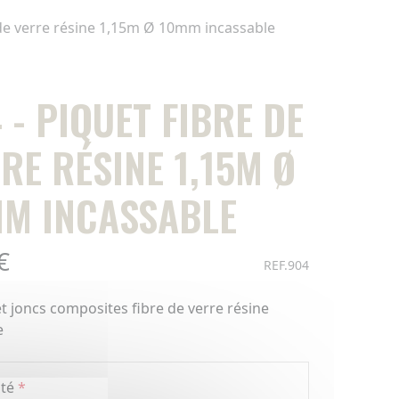
 de verre résine 1,15m Ø 10mm incassable
 - PIQUET FIBRE DE
RE RÉSINE 1,15M Ø
M INCASSABLE
€
REF.904
et joncs composites fibre de verre résine
e
té