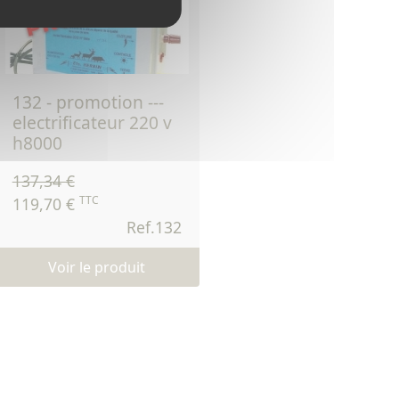
132 - promotion ---
electrificateur 220 v
h8000
137,34 €
TTC
119,70 €
Ref.132
Voir le produit