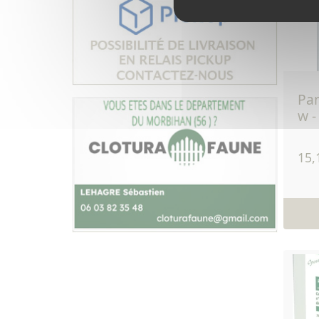
panneau solaire 15
w -
15,