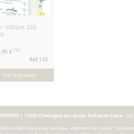
ts
TTC
,90 €
Ref.120
Voir le produit
 HERBIN | 71220 Chevagny-sur-Guye, Saône-et-Loire
- Tél.
ures électriques pour animaux, vêtements de chasse. Etablisseme