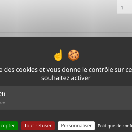
Détails
ts et joncs composites fibre de verre résine polymère
 mm
ise des cookies et vous donne le contrôle sur 
ur 1,15 m
souhaitez activer
fibre de verre
(1)
Produits mis en
nce
ccepter
Tout refuser
Personnaliser
Politique de confi