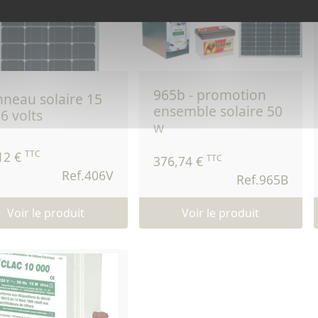
965b - promotion
ensemble solaire 50
 6 volts
w
TTC
12 €
TTC
376,74 €
Ref.406V
Ref.965B
Voir le produit
Voir le produit