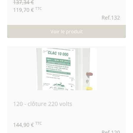
137,34 €
TTC
119,70 €
Ref.132
Voir le produit
120 - clôture 220 volts
TTC
144,90 €
Ref.120