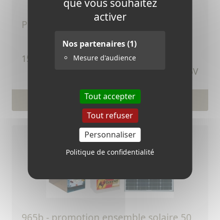
que vous souhaitez
activer
panneau solaire 15 w - 6 volts
Nos partenaires
(1)
TTC
15,12 €
Mesure d'audience
Ref.406V
Tout accepter
Voir le produit
Tout refuser
Personnaliser
Politique de confidentialité
965b - promotion ensemble solaire 50