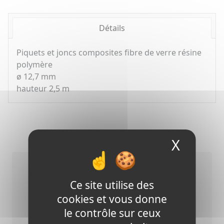
Détails
Piquets et joncs composites fibre de verre résine
polymère
ø 12,7 mm
hauteur 2,5 m
Produits mis en avant
X
Masque
Ce site utilise des
cookies et vous donne
le contrôle sur ceux