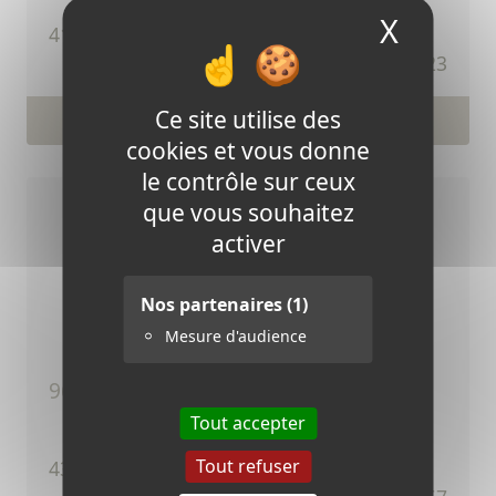
X
Masque
TTC
410,76 €
Ref.423
Ce site utilise des
Voir le produit
cookies et vous donne
le contrôle sur ceux
que vous souhaitez
activer
Nos partenaires
(1)
Mesure d'audience
967 - ensemble solaire 100w
Tout accepter
Tout refuser
TTC
432,18 €