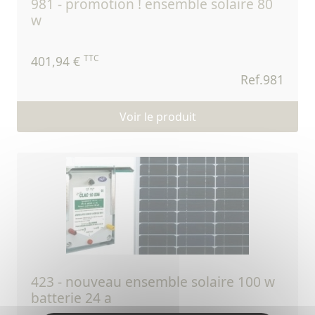
981 - promotion ! ensemble solaire 80
w
TTC
401,94 €
Ref.981
Voir le produit
423 - nouveau ensemble solaire 100 w
batterie 24 a