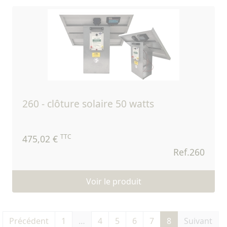
260 - clôture solaire 50 watts
TTC
475,02 €
Ref.260
Voir le produit
Précédent
1
…
4
5
6
7
8
Suivant