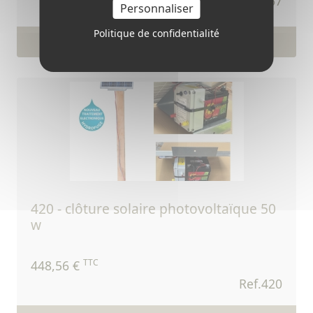
Ref.967
Personnaliser
Politique de confidentialité
Voir le produit
420 - clôture solaire photovoltaïque 50
w
TTC
448,56 €
Ref.420